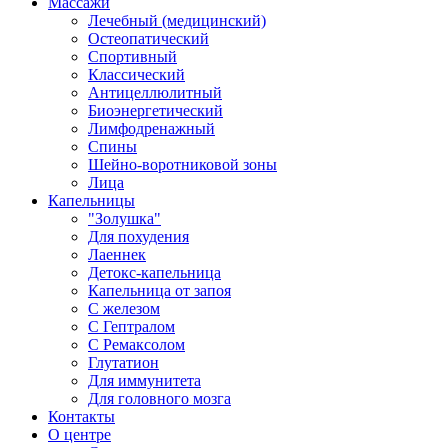
Массажи
Лечебный (медицинский)
Остеопатический
Спортивный
Классический
Антицеллюлитный
Биоэнергетический
Лимфодренажный
Спины
Шейно-воротниковой зоны
Лица
Капельницы
"Золушка"
Для похудения
Лаеннек
Детокс-капельница
Капельница от запоя
С железом
С Гептралом
С Ремаксолом
Глутатион
Для иммунитета
Для головного мозга
Контакты
О центре