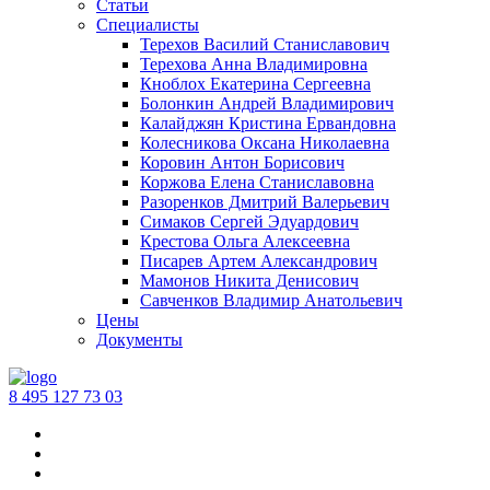
Статьи
Специалисты
Терехов Василий Станиславович
Терехова Анна Владимировна
Кноблох Екатерина Сергеевна
Болонкин Андрей Владимирович
Калайджян Кристина Ервандовна
Колесникова Оксана Николаевна
Коровин Антон Борисович
Коржова Елена Станиславовна
Разоренков Дмитрий Валерьевич
Симаков Сергей Эдуардович
Крестова Ольга Алексеевна
Писарев Артем Александрович
Мамонов Никита Денисович
Савченков Владимир Анатольевич
Цены
Документы
‪8 495 127 73 03