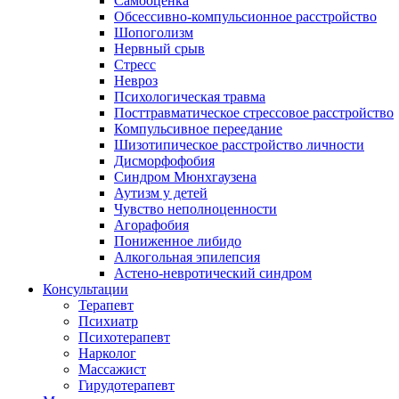
Самооценка
Обсессивно-компульсионное расстройство
Шопоголизм
Нервный срыв
Стресс
Невроз
Психологическая травма
Посттравматическое стрессовое расстройство
Компульсивное переедание
Шизотипическое расстройство личности
Дисморфофобия
Синдром Мюнхгаузена
Аутизм у детей
Чувство неполноценности
Агорафобия
Пониженное либидо
Алкогольная эпилепсия
Астено-невротический синдром
Консультации
Терапевт
Психиатр
Психотерапевт
Нарколог
Массажист
Гирудотерапевт