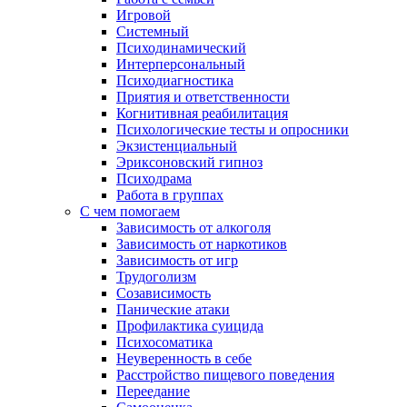
Игровой
Системный
Психодинамический
Интерперсональный
Психодиагностика
Приятия и ответственности
Когнитивная реабилитация
Психологические тесты и опросники
Экзистенциальный
Эриксоновский гипноз
Психодрама
Работа в группах
С чем помогаем
Зависимость от алкоголя
Зависимость от наркотиков
Зависимость от игр
Трудоголизм
Созависимость
Панические атаки
Профилактика суицида
Психосоматика
Неуверенность в себе
Расстройство пищевого поведения
Переедание