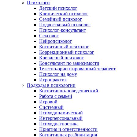
Психологи
Детский психолог
Клинический психолог
Семейный психолог
Подростковый психолог
Психолог-консультант
Сексолог
Нейропсихолог
Когнитивный психолог
Коррекционный психолог
Кризисный психолог
Консультант по зависимости
Телесно-ориентированный терапевт
Психолог на дому
Игропрактик
Подходы в психологии
Когнитивно-поведенческий
Работа с семьей
Игровой
Системный
Психодинамический
Интерперсональный
Психодиагностика
Приятия и ответственности
Когнитивная реабилитация