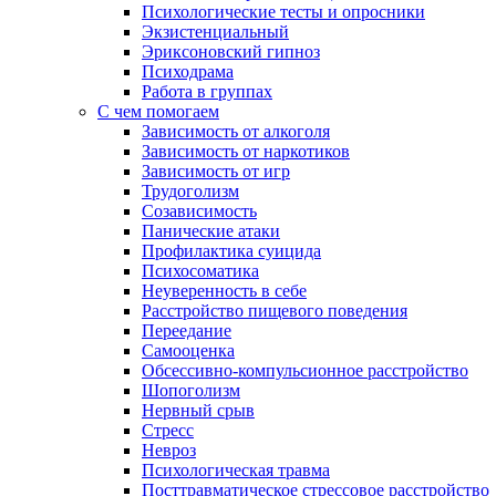
Психологические тесты и опросники
Экзистенциальный
Эриксоновский гипноз
Психодрама
Работа в группах
С чем помогаем
Зависимость от алкоголя
Зависимость от наркотиков
Зависимость от игр
Трудоголизм
Созависимость
Панические атаки
Профилактика суицида
Психосоматика
Неуверенность в себе
Расстройство пищевого поведения
Переедание
Самооценка
Обсессивно-компульсионное расстройство
Шопоголизм
Нервный срыв
Стресс
Невроз
Психологическая травма
Посттравматическое стрессовое расстройство