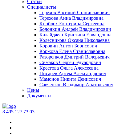
Статьи
Специалисты
Терехов Василий Станиславович
Терехова Анна Владимировна
Кноблох Екатерина Сергеевна
Болонкин Андрей Владимирович
Калайджян Кристина Ервандовна
Колесникова Оксана Николаевна
Коровин Антон Борисович
Коржова Елена Станиславовна
Разоренков Дмитрий Валерьевич
Симаков Сергей Эдуардович
Крестова Ольга Алексеевна
Писарев Артем Александрович
Мамонов Никита Денисович
Савченков Владимир Анатольевич
Цены
Документы
‪8 495 127 73 03