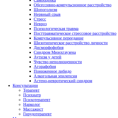
Самооценка
Обсессивно-компульсионное расстройство
Шопоголизм
Нервный срыв
Стресс
Невроз
Психологическая травма
Посттравматическое стрессовое расстройство
Компульсивное переедание
Шизотипическое расстройство личности
Дисморфофобия
Синдром Мюнхгаузена
Аутизм у детей
Чувство неполноценности
Агорафобия
Пониженное либидо
Алкогольная эпилепсия
Астено-невротический синдром
Консультации
Терапевт
Психиатр
Психотерапевт
Нарколог
Массажист
Гирудотерапевт