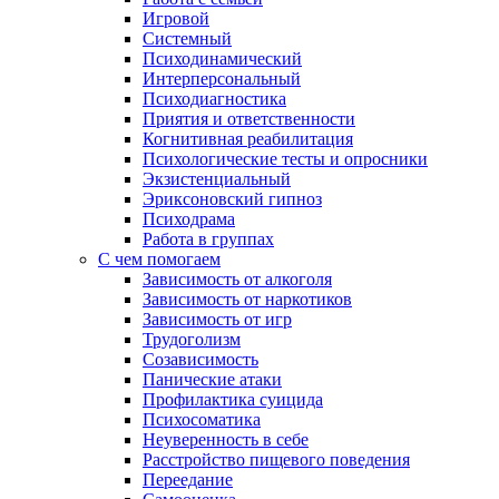
Игровой
Системный
Психодинамический
Интерперсональный
Психодиагностика
Приятия и ответственности
Когнитивная реабилитация
Психологические тесты и опросники
Экзистенциальный
Эриксоновский гипноз
Психодрама
Работа в группах
С чем помогаем
Зависимость от алкоголя
Зависимость от наркотиков
Зависимость от игр
Трудоголизм
Созависимость
Панические атаки
Профилактика суицида
Психосоматика
Неуверенность в себе
Расстройство пищевого поведения
Переедание