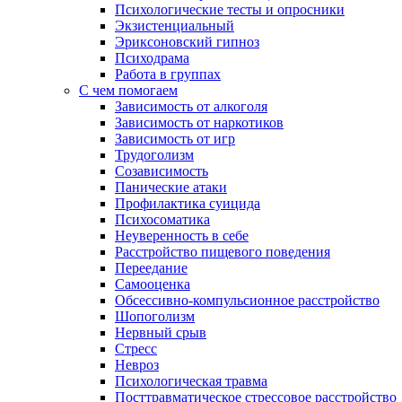
Психологические тесты и опросники
Экзистенциальный
Эриксоновский гипноз
Психодрама
Работа в группах
С чем помогаем
Зависимость от алкоголя
Зависимость от наркотиков
Зависимость от игр
Трудоголизм
Созависимость
Панические атаки
Профилактика суицида
Психосоматика
Неуверенность в себе
Расстройство пищевого поведения
Переедание
Самооценка
Обсессивно-компульсионное расстройство
Шопоголизм
Нервный срыв
Стресс
Невроз
Психологическая травма
Посттравматическое стрессовое расстройство