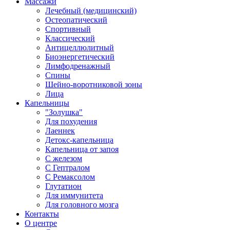
Массажи
Лечебный (медицинский)
Остеопатический
Спортивный
Классический
Антицеллюлитный
Биоэнергетический
Лимфодренажный
Спины
Шейно-воротниковой зоны
Лица
Капельницы
"Золушка"
Для похудения
Лаеннек
Детокс-капельница
Капельница от запоя
С железом
С Гептралом
С Ремаксолом
Глутатион
Для иммунитета
Для головного мозга
Контакты
О центре