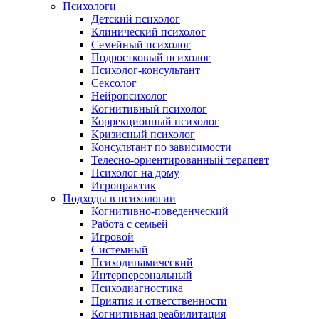
Психологи
Детский психолог
Клинический психолог
Семейный психолог
Подростковый психолог
Психолог-консультант
Сексолог
Нейропсихолог
Когнитивный психолог
Коррекционный психолог
Кризисный психолог
Консультант по зависимости
Телесно-ориентированный терапевт
Психолог на дому
Игропрактик
Подходы в психологии
Когнитивно-поведенческий
Работа с семьей
Игровой
Системный
Психодинамический
Интерперсональный
Психодиагностика
Приятия и ответственности
Когнитивная реабилитация