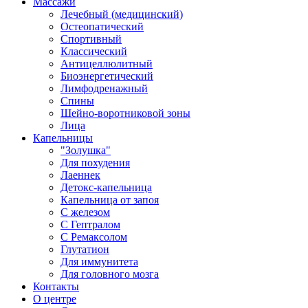
Массажи
Лечебный (медицинский)
Остеопатический
Спортивный
Классический
Антицеллюлитный
Биоэнергетический
Лимфодренажный
Спины
Шейно-воротниковой зоны
Лица
Капельницы
"Золушка"
Для похудения
Лаеннек
Детокс-капельница
Капельница от запоя
С железом
С Гептралом
С Ремаксолом
Глутатион
Для иммунитета
Для головного мозга
Контакты
О центре