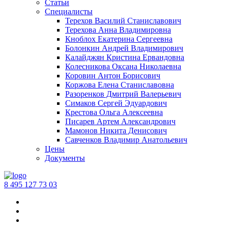
Статьи
Специалисты
Терехов Василий Станиславович
Терехова Анна Владимировна
Кноблох Екатерина Сергеевна
Болонкин Андрей Владимирович
Калайджян Кристина Ервандовна
Колесникова Оксана Николаевна
Коровин Антон Борисович
Коржова Елена Станиславовна
Разоренков Дмитрий Валерьевич
Симаков Сергей Эдуардович
Крестова Ольга Алексеевна
Писарев Артем Александрович
Мамонов Никита Денисович
Савченков Владимир Анатольевич
Цены
Документы
‪8 495 127 73 03