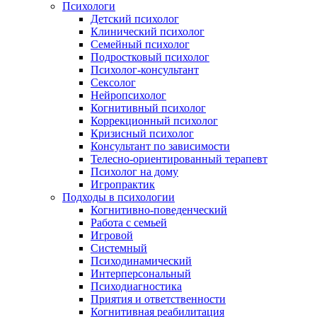
Психологи
Детский психолог
Клинический психолог
Семейный психолог
Подростковый психолог
Психолог-консультант
Сексолог
Нейропсихолог
Когнитивный психолог
Коррекционный психолог
Кризисный психолог
Консультант по зависимости
Телесно-ориентированный терапевт
Психолог на дому
Игропрактик
Подходы в психологии
Когнитивно-поведенческий
Работа с семьей
Игровой
Системный
Психодинамический
Интерперсональный
Психодиагностика
Приятия и ответственности
Когнитивная реабилитация