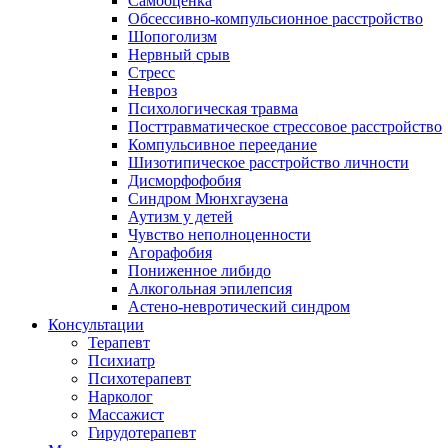
Самооценка
Обсессивно-компульсионное расстройство
Шопоголизм
Нервный срыв
Стресс
Невроз
Психологическая травма
Посттравматическое стрессовое расстройство
Компульсивное переедание
Шизотипическое расстройство личности
Дисморфофобия
Синдром Мюнхгаузена
Аутизм у детей
Чувство неполноценности
Агорафобия
Пониженное либидо
Алкогольная эпилепсия
Астено-невротический синдром
Консультации
Терапевт
Психиатр
Психотерапевт
Нарколог
Массажист
Гирудотерапевт