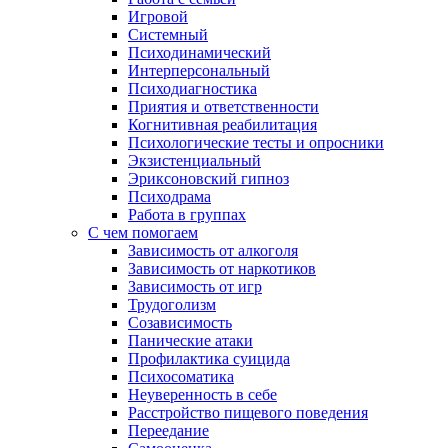
Игровой
Системный
Психодинамический
Интерперсональный
Психодиагностика
Приятия и ответственности
Когнитивная реабилитация
Психологические тесты и опросники
Экзистенциальный
Эриксоновский гипноз
Психодрама
Работа в группах
С чем помогаем
Зависимость от алкоголя
Зависимость от наркотиков
Зависимость от игр
Трудоголизм
Созависимость
Панические атаки
Профилактика суицида
Психосоматика
Неуверенность в себе
Расстройство пищевого поведения
Переедание