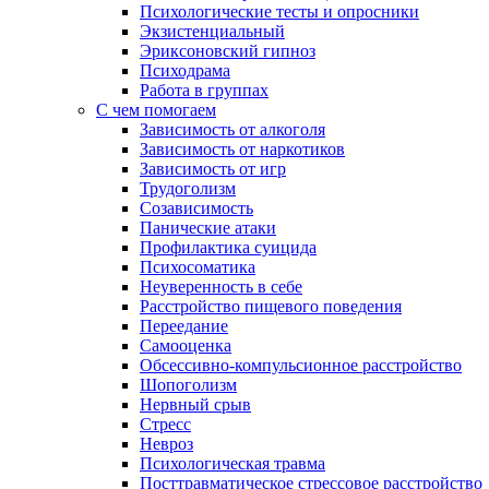
Психологические тесты и опросники
Экзистенциальный
Эриксоновский гипноз
Психодрама
Работа в группах
С чем помогаем
Зависимость от алкоголя
Зависимость от наркотиков
Зависимость от игр
Трудоголизм
Созависимость
Панические атаки
Профилактика суицида
Психосоматика
Неуверенность в себе
Расстройство пищевого поведения
Переедание
Самооценка
Обсессивно-компульсионное расстройство
Шопоголизм
Нервный срыв
Стресс
Невроз
Психологическая травма
Посттравматическое стрессовое расстройство