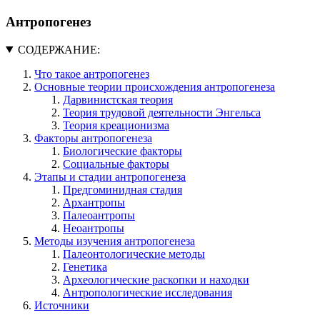
Антропогенез
СОДЕРЖАНИЕ:
Что такое антропогенез
Основные теории происхождения антропогенеза
Дарвинистская теория
Теория трудовой деятельности Энгельса
Теория креационизма
Факторы антропогенеза
Биологические факторы
Социальные факторы
Этапы и стадии антропогенеза
Предгоминидная стадия
Архантропы
Палеоантропы
Неоантропы
Методы изучения антропогенеза
Палеонтологические методы
Генетика
Археологические раскопки и находки
Антропологические исследования
Источники