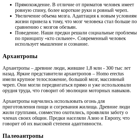
Прямохождение. В отличие от приматов человек имеет
ровную спину, более короткие руки и ровный череп.
Увеличение объема мозга. Адаптация к новым условиям
жизни привела к тому, что мозг человека стал больше по
сравнению с мозгов обезьян.
Поведение. Наши предки решали социальные проблемы
по принципу «кто сильнее». Современный человек
использует мышление и сознание.
Архантропы
Архантропы – древние люди, жившие 1,8 млн - 300 тыс лет
назад. Яркие представители архантропов – Homo erectus
имели крупное телосложение, большой мозг, массивный
череп. Они могли передвигаться прямо и уже использовали
орудия труда, что говорит об эволюции моторных навыков.
Архантропы научились использовать огонь для
приготовления пищи и согревания жилища. Древние люди
жили группами, совместно охотились, проявляли заботу о
членах своих общин. Предки населяли Азию и Европу, что
говорит об их высокой степени адаптивности.
Палеоантропы