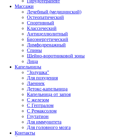
Гирудотерапевт
Массажи
Лечебный (медицинский)
Остеопатический
Спортивный
Классический
Антицеллюлитный
Биоэнергетический
Лимфодренажный
Спины
Шейно-воротниковой зоны
Лица
Капельницы
"Золушка"
Для похудения
Лаеннек
Детокс-капельница
Капельница от запоя
С железом
С Гептралом
С Ремаксолом
Глутатион
Для иммунитета
Для головного мозга
Контакты