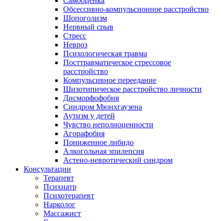
Самооценка
Обсессивно-компульсионное расстройство
Шопоголизм
Нервный срыв
Стресс
Невроз
Психологическая травма
Посттравматическое стрессовое
расстройство
Компульсивное переедание
Шизотипическое расстройство личности
Дисморфофобия
Синдром Мюнхгаузена
Аутизм у детей
Чувство неполноценности
Агорафобия
Пониженное либидо
Алкогольная эпилепсия
Астено-невротический синдром
Консультации
Терапевт
Психиатр
Психотерапевт
Нарколог
Массажист