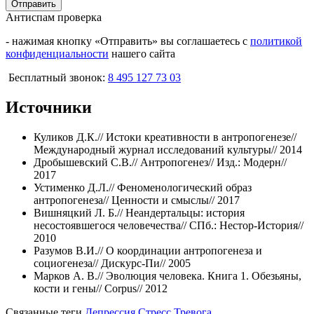
Отправить
Антиспам проверка
- нажимая кнопку «Отправить» вы соглашаетесь с
политикой
конфиденциальности
нашего сайта
Бесплатный звонок:
‪8 495 127 73 03
Источники
Куликов Д.К.// Истоки креативности в антропогенезе//
Международный журнал исследований культуры// 2014
Дробышевский С.В.// Антропогенез// Изд.: Модерн//
2017
Устименко Д.Л.// Феноменологический образ
антропогенеза// Ценности и смыслы// 2017
Вишняцкий Л. Б.// Неандертальцы: история
несостоявшегося человечества// СПб.: Нестор-История//
2010
Разумов В.И.// О координации антропогенеза и
социогенеза// Дискурс-Пи// 2005
Марков А. В.// Эволюция человека. Книга 1. Обезьяны,
кости и гены// Corpus// 2012
Связанные теги
Депрессия
Стресс
Тревога