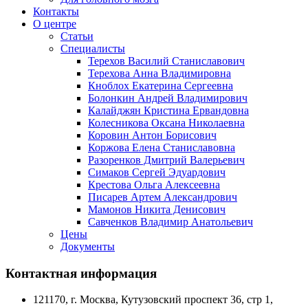
Контакты
О центре
Статьи
Специалисты
Терехов Василий Станиславович
Терехова Анна Владимировна
Кноблох Екатерина Сергеевна
Болонкин Андрей Владимирович
Калайджян Кристина Ервандовна
Колесникова Оксана Николаевна
Коровин Антон Борисович
Коржова Елена Станиславовна
Разоренков Дмитрий Валерьевич
Симаков Сергей Эдуардович
Крестова Ольга Алексеевна
Писарев Артем Александрович
Мамонов Никита Денисович
Савченков Владимир Анатольевич
Цены
Документы
Контактная информация
121170, г. Москва, Кутузовский проспект 36, стр 1,