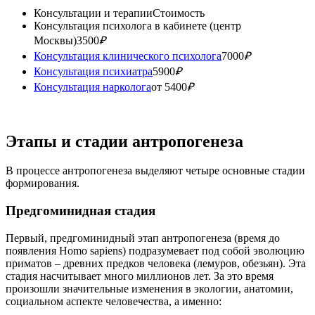
Консультации и терапии
Стоимость
Консультация психолога в кабинете (центр
Москвы)
3500
₽
Консультация клинического психолога
7000
₽
Консультация психиатра
5900
₽
Консультация нарколога
от 5400
₽
Этапы и стадии антропогенеза
В процессе антропогенеза выделяют четыре основные стадии
формирования.
Предгоминидная стадия
Первый, предгоминидный этап антропогенеза (время до
появления Homo sapiens) подразумевает под собой эволюцию
приматов – древних предков человека (лемуров, обезьян). Эта
стадия насчитывает много миллионов лет. За это время
произошли значительные изменения в экологии, анатомии,
социальном аспекте человечества, а именно: