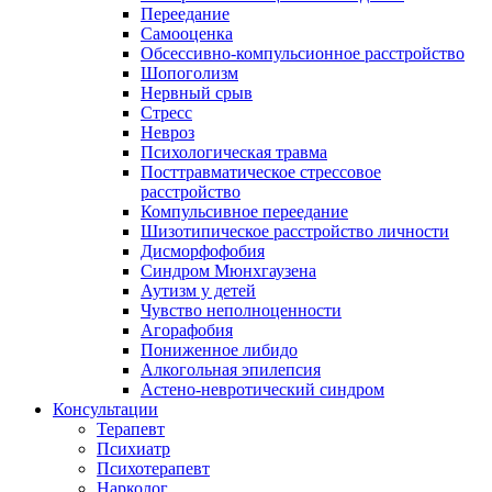
Переедание
Самооценка
Обсессивно-компульсионное расстройство
Шопоголизм
Нервный срыв
Стресс
Невроз
Психологическая травма
Посттравматическое стрессовое
расстройство
Компульсивное переедание
Шизотипическое расстройство личности
Дисморфофобия
Синдром Мюнхгаузена
Аутизм у детей
Чувство неполноценности
Агорафобия
Пониженное либидо
Алкогольная эпилепсия
Астено-невротический синдром
Консультации
Терапевт
Психиатр
Психотерапевт
Нарколог