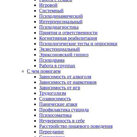
Игровой
Системный
Психодинамический
Интерперсональный
Психодиагностика
Приятия и ответственности
Когнитивная реабилитация
Психологические тесты и опросники
Экзистенциальный
Эриксоновский гипноз
Психодрама
Работа в группах
С чем помогаем
Зависимость от алкоголя
Зависимость от наркотиков
Зависимость от игр
Трудоголизм
Созависимость
Панические атаки
Профилактика суицида
Психосоматика
Неуверенность в себе
Расстройство пищевого поведения
Переедание