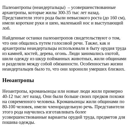
Палеоантропы (неандертальцы) – усовершенствованные
архантропы, которые жилы 300-35 тыс лет назад.
Представители этого рода были невысокого роста (до 160 см),
имели короткие руки и шею, маленький нос и выступающий
лоб.
Найденные останки палеоантропов свидетельствуют о том,
что они общались путем голосовой речи. Также, как и
архантропы неандертальцы использовали в быту орудия труда
из камней, костей, дерева, огонь. Люди занимались охотой,
шили одежду из шкур пойманных животных, жили общинами
и разделяли между собой обязанности. Особенностью жизни
неандертальцев было то, что они хоронили умерших близких.
Неоантропы
Неоантропы, кроманьонцы или новые люди жили примерно
40-12 тыс лет назад. Они были больше своих предков похожи
на современного человека. Кроманьонцы жили общинами по
80-100 человек, имели членораздельную речь. Представители
этого рода научились изготавливать более
усовершенствованные варианты орудий труда, предметов для
пошива одежды.