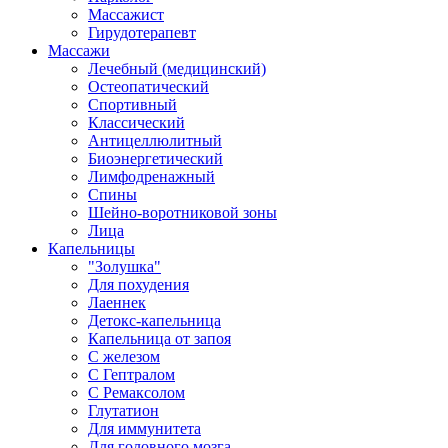
Массажист
Гирудотерапевт
Массажи
Лечебный (медицинский)
Остеопатический
Спортивный
Классический
Антицеллюлитный
Биоэнергетический
Лимфодренажный
Спины
Шейно-воротниковой зоны
Лица
Капельницы
"Золушка"
Для похудения
Лаеннек
Детокс-капельница
Капельница от запоя
С железом
С Гептралом
С Ремаксолом
Глутатион
Для иммунитета
Для головного мозга