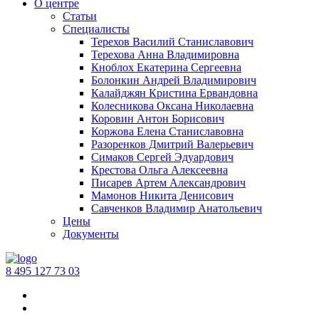
О центре
Статьи
Специалисты
Терехов Василий Станиславович
Терехова Анна Владимировна
Кноблох Екатерина Сергеевна
Болонкин Андрей Владимирович
Калайджян Кристина Ервандовна
Колесникова Оксана Николаевна
Коровин Антон Борисович
Коржова Елена Станиславовна
Разоренков Дмитрий Валерьевич
Симаков Сергей Эдуардович
Крестова Ольга Алексеевна
Писарев Артем Александрович
Мамонов Никита Денисович
Савченков Владимир Анатольевич
Цены
Документы
‪8 495 127 73 03