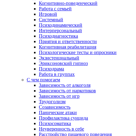
Когнитивно-поведенческий
Работа с семьей
Игровой
Системный
Психодинамический
Интерперсональный
Психодиагностика
Приятия и ответственности
Когнитивная реабилитация
Психологические тесты и опросники
Экзистенциальный
Эриксоновский гипноз
Психодрама
Работа в группах
С чем помогаем
Зависимость от алкоголя
Зависимость от наркотиков
Зависимость от игр
Трудоголизм
Созависимость
Панические атаки
Профилактика суицида
Психосоматика
Неуверенность в себе
Расстройство пищевого поведения