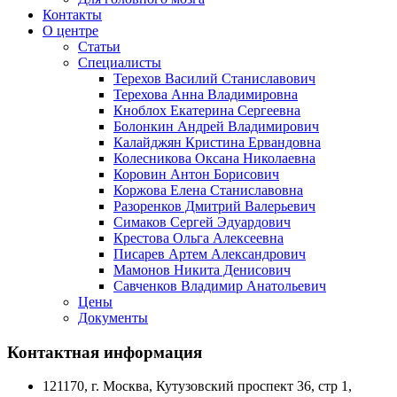
Контакты
О центре
Статьи
Специалисты
Терехов Василий Станиславович
Терехова Анна Владимировна
Кноблох Екатерина Сергеевна
Болонкин Андрей Владимирович
Калайджян Кристина Ервандовна
Колесникова Оксана Николаевна
Коровин Антон Борисович
Коржова Елена Станиславовна
Разоренков Дмитрий Валерьевич
Симаков Сергей Эдуардович
Крестова Ольга Алексеевна
Писарев Артем Александрович
Мамонов Никита Денисович
Савченков Владимир Анатольевич
Цены
Документы
Контактная информация
121170, г. Москва, Кутузовский проспект 36, стр 1,