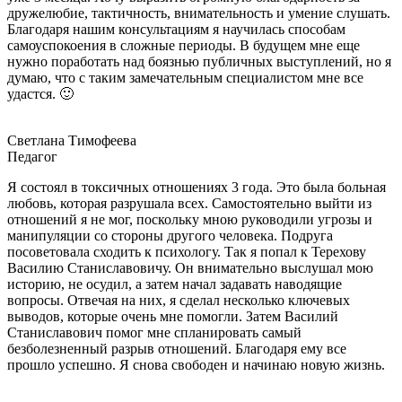
дружелюбие, тактичность, внимательность и умение слушать.
Благодаря нашим консультациям я научилась способам
самоуспокоения в сложные периоды. В будущем мне еще
нужно поработать над боязнью публичных выступлений, но я
думаю, что с таким замечательным специалистом мне все
удастся. 🙂
Светлана Тимофеева
Педагог
Я состоял в токсичных отношениях 3 года. Это была больная
любовь, которая разрушала всех. Самостоятельно выйти из
отношений я не мог, поскольку мною руководили угрозы и
манипуляции со стороны другого человека. Подруга
посоветовала сходить к психологу. Так я попал к Терехову
Василию Станиславовичу. Он внимательно выслушал мою
историю, не осудил, а затем начал задавать наводящие
вопросы. Отвечая на них, я сделал несколько ключевых
выводов, которые очень мне помогли. Затем Василий
Станиславович помог мне спланировать самый
безболезненный разрыв отношений. Благодаря ему все
прошло успешно. Я снова свободен и начинаю новую жизнь.