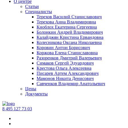
О центре
Статьи
Специалисты
Терехов Василий Станиславович
Терехова Анна Владимировна
Кноблох Екатерина Сергеевна
Болонкин Андрей Владимирович
Калайджян Кристина Ервандовна
Колесникова Оксана Николаевна
Коровин Антон Борисович
Коржова Елена Станиславовна
Разоренков Дмитрий Валерьевич
Симаков Сергей Эдуардович
Крестова Ольга Алексеевна
Писарев Артем Александрович
Мамонов Никита Денисович
Савченков Владимир Анатольевич
Цены
Документы
‪8 495 127 73 03