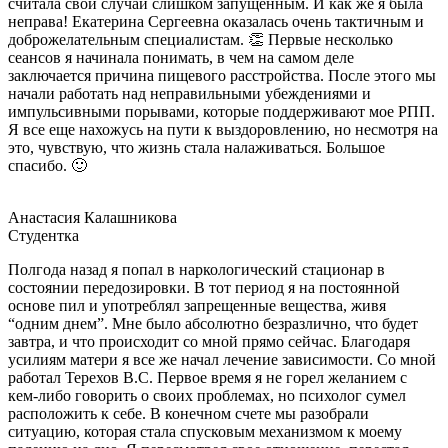
считала свой случай слишком запущенным. И как же я была
неправа! Екатерина Сергеевна оказалась очень тактичным и
доброжелательным специалистам. 👏 Первые несколько
сеансов я начинала понимать, в чем на самом деле
заключается причина пищевого расстройства. После этого мы
начали работать над неправильными убеждениями и
импульсивными порывами, которые поддерживают мое РПП.
Я все еще нахожусь на пути к выздоровлению, но несмотря на
это, чувствую, что жизнь стала налаживаться. Большое
спасибо. 🙂
Анастасия Калашникова
Студентка
Полгода назад я попал в наркологический стационар в
состоянии передозировки. В тот период я на постоянной
основе пил и употреблял запрещенные вещества, живя
“одним днем”. Мне было абсолютно безразлично, что будет
завтра, и что происходит со мной прямо сейчас. Благодаря
усилиям матери я все же начал лечение зависимости. Со мной
работал Терехов В.С. Первое время я не горел желанием с
кем-либо говорить о своих проблемах, но психолог сумел
расположить к себе. В конечном счете мы разобрали
ситуацию, которая стала спусковым механизмом к моему