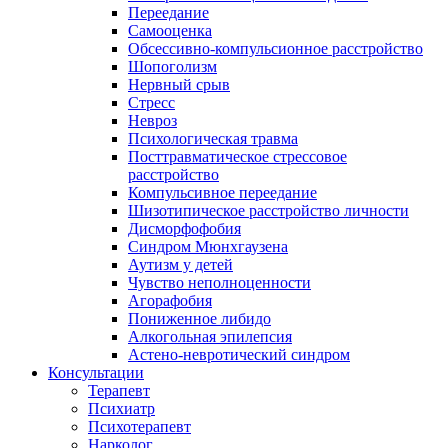
Переедание
Самооценка
Обсессивно-компульсионное расстройство
Шопоголизм
Нервный срыв
Стресс
Невроз
Психологическая травма
Посттравматическое стрессовое
расстройство
Компульсивное переедание
Шизотипическое расстройство личности
Дисморфофобия
Синдром Мюнхгаузена
Аутизм у детей
Чувство неполноценности
Агорафобия
Пониженное либидо
Алкогольная эпилепсия
Астено-невротический синдром
Консультации
Терапевт
Психиатр
Психотерапевт
Нарколог