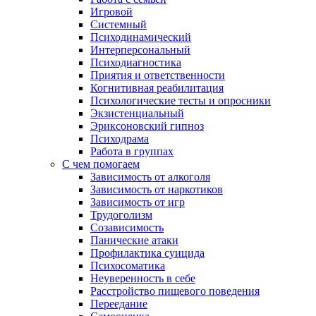
Игровой
Системный
Психодинамический
Интерперсональный
Психодиагностика
Приятия и ответственности
Когнитивная реабилитация
Психологические тесты и опросники
Экзистенциальный
Эриксоновский гипноз
Психодрама
Работа в группах
С чем помогаем
Зависимость от алкоголя
Зависимость от наркотиков
Зависимость от игр
Трудоголизм
Созависимость
Панические атаки
Профилактика суицида
Психосоматика
Неуверенность в себе
Расстройство пищевого поведения
Переедание