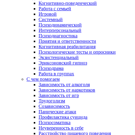
Когнитивно-поведенческий
Работа с семьей
Игровой
Системный
Психодинамический
Интерперсональный
Психодиагностика
Приятия и ответственности
Когнитивная реабилитация
Психологические тесты и опросники
Экзистенциальный
Эриксоновский гипноз
Психодрама
Работа в группах
С чем помогаем
Зависимость от алкоголя
Зависимость от наркотиков
Зависимость от игр
Трудоголизм
Созависимость
Панические атаки
Профилактика суицида
Психосоматика
Неуверенность в себе
Расстройство пищевого поведения