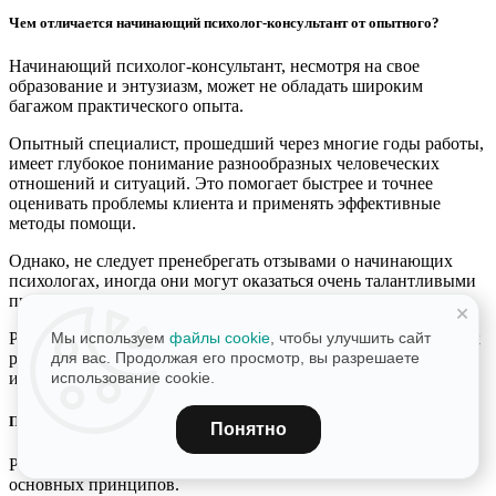
Чем отличается начинающий психолог-консультант от опытного?
Начинающий психолог-консультант, несмотря на свое
образование и энтузиазм, может не обладать широким
багажом практического опыта.
Опытный специалист, прошедший через многие годы работы,
имеет глубокое понимание разнообразных человеческих
отношений и ситуаций. Это помогает быстрее и точнее
оценивать проблемы клиента и применять эффективные
методы помощи.
Однако, не следует пренебрегать отзывами о начинающих
психологах, иногда они могут оказаться очень талантливыми
профи своего дела.
+
Рейтинг психолога, цена услуги, отзывы клиентов и подход к
Мы используем
файлы cookie
, чтобы улучшить сайт
работе могут помочь вам выбрать, кто больше подходит для
для вас. Продолжая его просмотр, вы разрешаете
индивидуальной консультации.
использование cookie.
Принцип работы психолога-консультанта
Понятно
Работа психолога-консультанта включает в себя несколько
основных принципов.