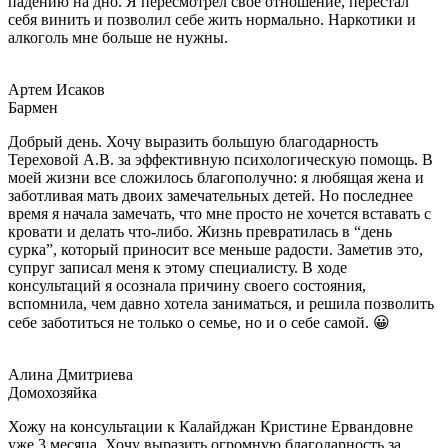
падению на дно. Я пересмотрел свое отношение, перестал
себя винить и позволил себе жить нормально. Наркотики и
алкоголь мне больше не нужны.
Артем Исаков
Бармен
Добрый день. Хочу выразить большую благодарность
Тереховой А.В. за эффективную психологическую помощь. В
моей жизни все сложилось благополучно: я любящая жена и
заботливая мать двоих замечательных детей. Но последнее
время я начала замечать, что мне просто не хочется вставать с
кровати и делать что-либо. Жизнь превратилась в “день
сурка”, который приносит все меньше радости. Заметив это,
супруг записал меня к этому специалисту. В ходе
консультаций я осознала причину своего состояния,
вспомнила, чем давно хотела заниматься, и решила позволить
себе заботиться не только о семье, но и о себе самой. 😀
Алина Дмитриева
Домохозяйка
Хожу на консультации к Калайджан Кристине Ервандовне
уже 3 месяца. Хочу выразить огромную благодарность за