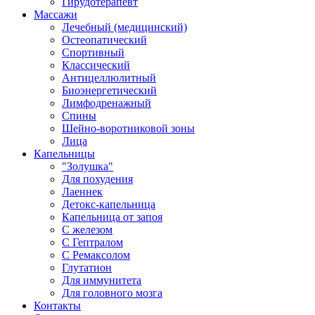
Гирудотерапевт
Массажи
Лечебный (медицинский)
Остеопатический
Спортивный
Классический
Антицеллюлитный
Биоэнергетический
Лимфодренажный
Спины
Шейно-воротниковой зоны
Лица
Капельницы
"Золушка"
Для похудения
Лаеннек
Детокс-капельница
Капельница от запоя
С железом
С Гептралом
С Ремаксолом
Глутатион
Для иммунитета
Для головного мозга
Контакты