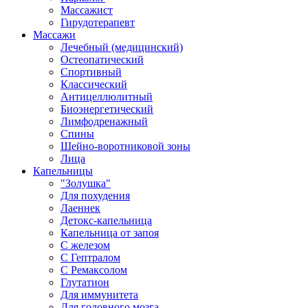
Массажист
Гирудотерапевт
Массажи
Лечебный (медицинский)
Остеопатический
Спортивный
Классический
Антицеллюлитный
Биоэнергетический
Лимфодренажный
Спины
Шейно-воротниковой зоны
Лица
Капельницы
"Золушка"
Для похудения
Лаеннек
Детокс-капельница
Капельница от запоя
С железом
С Гептралом
С Ремаксолом
Глутатион
Для иммунитета
Для головного мозга