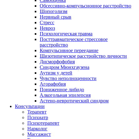
Самооценка
Обсессивно-компульсионное расстройство
Шопоголизм
Нервный срыв
Стресс
Невроз
Психологическая травма
Посттравматическое стрессовое
расстройство
Компульсивное переедание
Шизотипическое расстройство личности
Дисморфофобия
Синдром Мюнхгаузена
Аутизм у детей
Чувство неполноценности
Агорафобия
Пониженное либидо
Алкогольная эпилепсия
Астено-невротический синдром
Консультации
Терапевт
Психиатр
Психотерапевт
Нарколог
Массажист