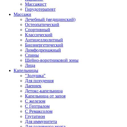
Массажист
Гирудотерапевт
Массажи
Лечебный (медицинский)
Остеопатический
Спортивный
Классический
Антицеллюлитный
Биоэнергетический
Лимфодренажный
Спины
Шейно-воротниковой зоны
Лица
Капельницы
"Золушка"
Для похудения
Лаеннек
Детокс-капельница
Капельница от запоя
С железом
С Гептралом
С Ремаксолом
Глутатион
Для иммунитета
Для головного мозга