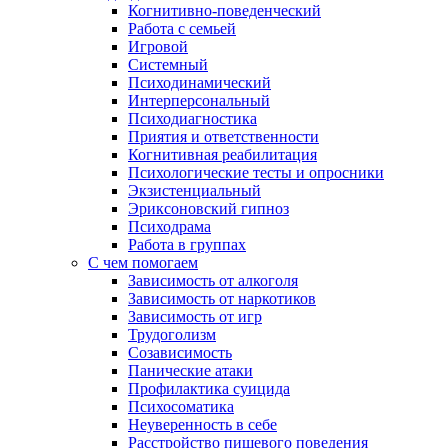
Когнитивно-поведенческий
Работа с семьей
Игровой
Системный
Психодинамический
Интерперсональный
Психодиагностика
Приятия и ответственности
Когнитивная реабилитация
Психологические тесты и опросники
Экзистенциальный
Эриксоновский гипноз
Психодрама
Работа в группах
С чем помогаем
Зависимость от алкоголя
Зависимость от наркотиков
Зависимость от игр
Трудоголизм
Созависимость
Панические атаки
Профилактика суицида
Психосоматика
Неуверенность в себе
Расстройство пищевого поведения