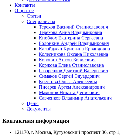
Контакты
О центре
Статьи
Специалисты
Терехов Василий Станиславович
Терехова Анна Владимировна
Кноблох Екатерина Сергеевна
Болонкин Андрей Владимирович
Калайджян Кристина Ервандовна
Колесникова Оксана Николаевна
Коровин Антон Борисович
Коржова Елена Станиславовна
Разоренков Дмитрий Валерьевич
Симаков Сергей Эдуардович
Крестова Ольга Алексеевна
Писарев Артем Александрович
Мамонов Никита Денисович
Савченков Владимир Анатольевич
Цены
Документы
Контактная информация
121170, г. Москва, Кутузовский проспект 36, стр 1,