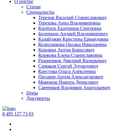
О центре
Статьи
Специалисты
Терехов Василий Станиславович
Терехова Анна Владимировна
Кноблох Екатерина Сергеевна
Болонкин Андрей Владимирович
Калайджян Кристина Ервандовна
Колесникова Оксана Николаевна
Коровин Антон Борисович
Коржова Елена Станиславовна
Разоренков Дмитрий Валерьевич
Симаков Сергей Эдуардович
Крестова Ольга Алексеевна
Писарев Артем Александрович
Мамонов Никита Денисович
Савченков Владимир Анатольевич
Цены
Документы
‪8 495 127 73 03