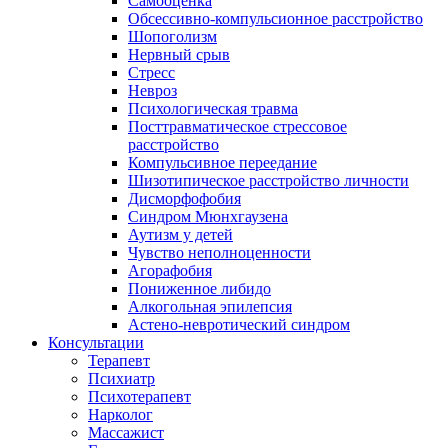
Самооценка
Обсессивно-компульсионное расстройство
Шопоголизм
Нервный срыв
Стресс
Невроз
Психологическая травма
Посттравматическое стрессовое
расстройство
Компульсивное переедание
Шизотипическое расстройство личности
Дисморфофобия
Синдром Мюнхгаузена
Аутизм у детей
Чувство неполноценности
Агорафобия
Пониженное либидо
Алкогольная эпилепсия
Астено-невротический синдром
Консультации
Терапевт
Психиатр
Психотерапевт
Нарколог
Массажист