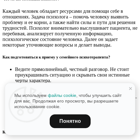
Каждый человек обладает ресурсами для помощи себе в
отношениях. Задача психолога – помочь человеку выявить
проблему и ее корни, а также найти силы и пути для решения
трудностей. Психолог внимательно выслушивает пациента, не
перебивая, анализирует полученную информацию,
психологическое состояние человека. Далее он задает
некоторые уточняющие вопросы и делает выводы.
Как подготовиться к приему у семейного психотерапевта?
Ведите прямолинейный, честный разговор. Не стоит
приукрашивать ситуацию и скрывать свои истинные
черты характера.
Помните, что специалист слышал множество
+
жизненных историй, и его уже ничем не удивить. Тем
Мы используем
файлы cookie
, чтобы улучшить сайт
более никто не будет ужасаться и удивляться, наоборот –
для вас. Продолжая его просмотр, вы разрешаете
для опытного, грамотного психолога чем сложнее
использование cookie.
случай, тем интереснее помочь решить проблему.
Запишите свои вопросы на бумаге. Так они точно не
забудутся.
Понятно
Какие семейные проблемы можно проработать с психологом?