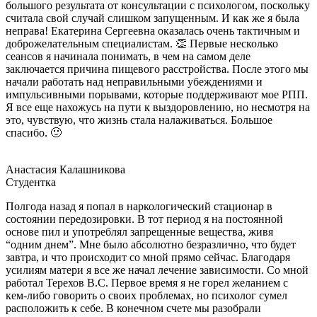
большого результата от консультации с психологом, поскольку
считала свой случай слишком запущенным. И как же я была
неправа! Екатерина Сергеевна оказалась очень тактичным и
доброжелательным специалистам. 👏 Первые несколько
сеансов я начинала понимать, в чем на самом деле
заключается причина пищевого расстройства. После этого мы
начали работать над неправильными убеждениями и
импульсивными порывами, которые поддерживают мое РПП.
Я все еще нахожусь на пути к выздоровлению, но несмотря на
это, чувствую, что жизнь стала налаживаться. Большое
спасибо. 🙂
Анастасия Калашникова
Студентка
Полгода назад я попал в наркологический стационар в
состоянии передозировки. В тот период я на постоянной
основе пил и употреблял запрещенные вещества, живя
“одним днем”. Мне было абсолютно безразлично, что будет
завтра, и что происходит со мной прямо сейчас. Благодаря
усилиям матери я все же начал лечение зависимости. Со мной
работал Терехов В.С. Первое время я не горел желанием с
кем-либо говорить о своих проблемах, но психолог сумел
расположить к себе. В конечном счете мы разобрали