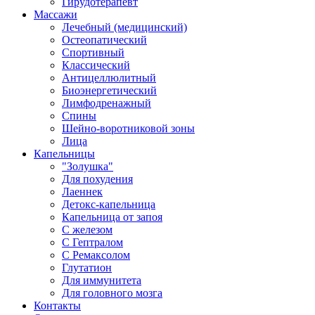
Гирудотерапевт
Массажи
Лечебный (медицинский)
Остеопатический
Спортивный
Классический
Антицеллюлитный
Биоэнергетический
Лимфодренажный
Спины
Шейно-воротниковой зоны
Лица
Капельницы
"Золушка"
Для похудения
Лаеннек
Детокс-капельница
Капельница от запоя
С железом
С Гептралом
С Ремаксолом
Глутатион
Для иммунитета
Для головного мозга
Контакты