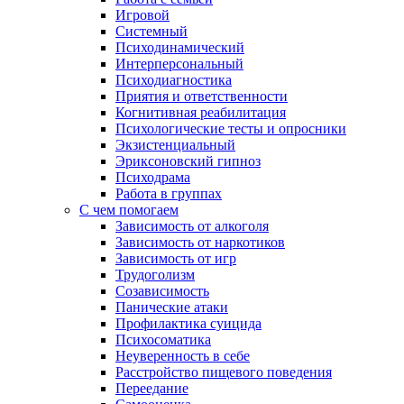
Игровой
Системный
Психодинамический
Интерперсональный
Психодиагностика
Приятия и ответственности
Когнитивная реабилитация
Психологические тесты и опросники
Экзистенциальный
Эриксоновский гипноз
Психодрама
Работа в группах
С чем помогаем
Зависимость от алкоголя
Зависимость от наркотиков
Зависимость от игр
Трудоголизм
Созависимость
Панические атаки
Профилактика суицида
Психосоматика
Неуверенность в себе
Расстройство пищевого поведения
Переедание