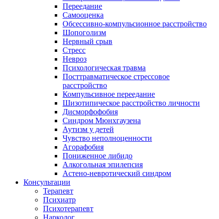
Переедание
Самооценка
Обсессивно-компульсионное расстройство
Шопоголизм
Нервный срыв
Стресс
Невроз
Психологическая травма
Посттравматическое стрессовое
расстройство
Компульсивное переедание
Шизотипическое расстройство личности
Дисморфофобия
Синдром Мюнхгаузена
Аутизм у детей
Чувство неполноценности
Агорафобия
Пониженное либидо
Алкогольная эпилепсия
Астено-невротический синдром
Консультации
Терапевт
Психиатр
Психотерапевт
Нарколог