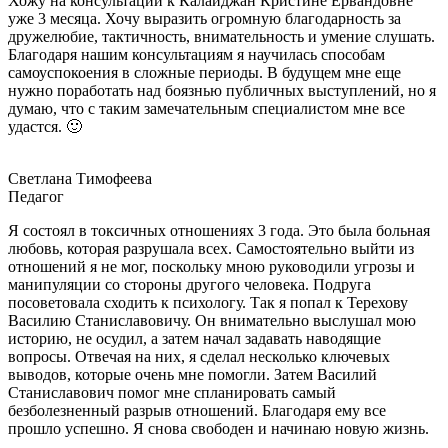
Хожу на консультации к Калайджан Кристине Ервандовне
уже 3 месяца. Хочу выразить огромную благодарность за
дружелюбие, тактичность, внимательность и умение слушать.
Благодаря нашим консультациям я научилась способам
самоуспокоения в сложные периоды. В будущем мне еще
нужно поработать над боязнью публичных выступлений, но я
думаю, что с таким замечательным специалистом мне все
удастся. 🙂
Светлана Тимофеева
Педагог
Я состоял в токсичных отношениях 3 года. Это была больная
любовь, которая разрушала всех. Самостоятельно выйти из
отношений я не мог, поскольку мною руководили угрозы и
манипуляции со стороны другого человека. Подруга
посоветовала сходить к психологу. Так я попал к Терехову
Василию Станиславовичу. Он внимательно выслушал мою
историю, не осудил, а затем начал задавать наводящие
вопросы. Отвечая на них, я сделал несколько ключевых
выводов, которые очень мне помогли. Затем Василий
Станиславович помог мне спланировать самый
безболезненный разрыв отношений. Благодаря ему все
прошло успешно. Я снова свободен и начинаю новую жизнь.